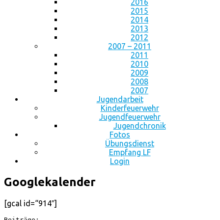
2016
2015
2014
2013
2012
2007 – 2011
2011
2010
2009
2008
2007
Jugendarbeit
Kinderfeuerwehr
Jugendfeuerwehr
Jugendchronik
Fotos
Übungsdienst
Empfang LF
Login
Googlekalender
[gcal id=“914″]
Beiträge: