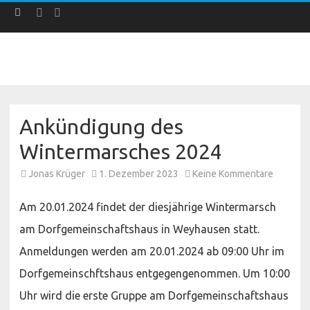
Facebook
Instagram
Skip
to
content
Ankündigung des
Wintermarsches 2024
zu
Jonas Krüger
1. Dezember 2023
Keine Kommentare
Ankündi
des
Winterm
Am 20.01.2024 findet der diesjährige Wintermarsch
2024
am Dorfgemeinschaftshaus in Weyhausen statt.
Anmeldungen werden am 20.01.2024 ab 09:00 Uhr im
Dorfgemeinschftshaus entgegengenommen. Um 10:00
Uhr wird die erste Gruppe am Dorfgemeinschaftshaus